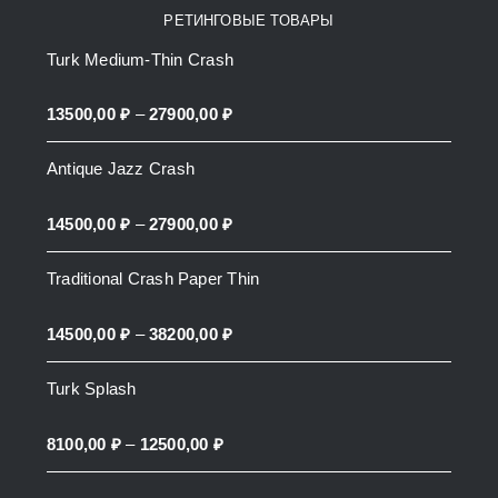
РЕТИНГОВЫЕ ТОВАРЫ
Turk Medium-Thin Crash
Price
13500,00
₽
–
27900,00
₽
range:
Antique Jazz Crash
13500,00 ₽
through
Price
14500,00
₽
–
27900,00
₽
27900,00 ₽
range:
Traditional Crash Paper Thin
14500,00 ₽
through
Price
14500,00
₽
–
38200,00
₽
27900,00 ₽
range:
Turk Splash
14500,00 ₽
through
Price
8100,00
₽
–
12500,00
₽
38200,00 ₽
range: