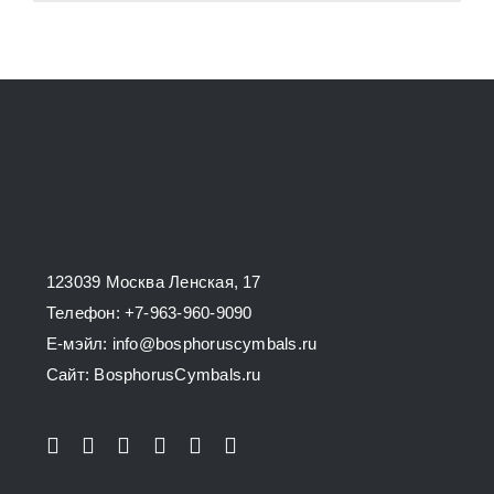
product
62000,00 ₽
has
multiple
variants.
The
options
may
be
chosen
123039 Москва Ленская, 17
on
Телефон: +7-963-960-9090
the
E-мэйл: info@bosphoruscymbals.ru
product
Сайт: BosphorusСymbals.ru
page