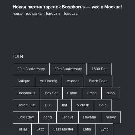
Новая партия тарелок Bosphorus — уже в Москве!
новая поставка
,
Новости
,
Новость
ТЭГИ
20th Anniversary
30th Anniversary
1600 Era
Antique
Ari Hoenig
Avanos
Black Pearl
Bosphorus
Box Set
China
Crash
curvy
Doron Giat
EBC
flat
fx crash
Gold
Gold Raw
gong
Groove
Havana
heavy
HiHat
Jazz
Jazz Master
Latin
Lyric