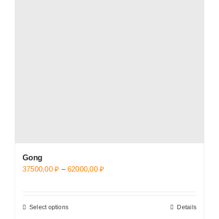
Gong
Price
37500,00
₽
–
62000,00
₽
range:
37500,00 ₽
Select options
Details
This
through