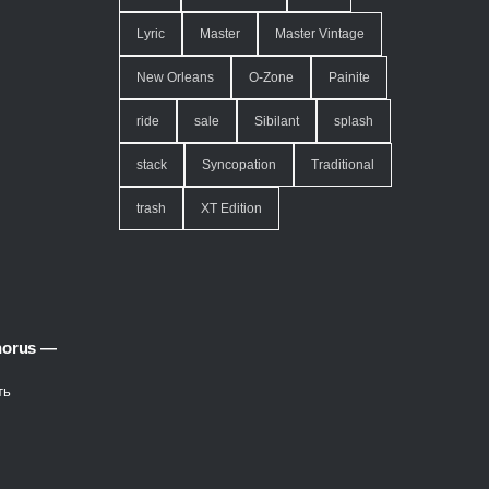
Lyric
Master
Master Vintage
New Orleans
O-Zone
Painite
ride
sale
Sibilant
splash
stack
Syncopation
Traditional
trash
XT Edition
horus —
ть