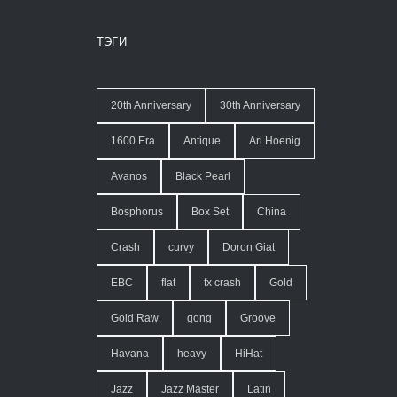
ТЭГИ
20th Anniversary
30th Anniversary
1600 Era
Antique
Ari Hoenig
Avanos
Black Pearl
Bosphorus
Box Set
China
Crash
curvy
Doron Giat
EBC
flat
fx crash
Gold
Gold Raw
gong
Groove
Havana
heavy
HiHat
Jazz
Jazz Master
Latin