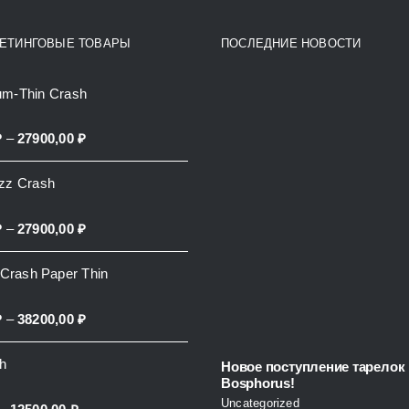
The
options
ЕТИНГОВЫЕ ТОВАРЫ
ПОСЛЕДНИЕ НОВОСТИ
may
be
um-Thin Crash
chosen
Price
₽
–
27900,00
₽
on
range:
the
azz Crash
13500,00 ₽
product
through
page
Price
₽
–
27900,00
₽
27900,00 ₽
range:
l Crash Paper Thin
14500,00 ₽
through
Price
₽
–
38200,00
₽
27900,00 ₽
range:
sh
Новое поступление тарелок
14500,00 ₽
Bosphorus!
through
Uncategorized
Price