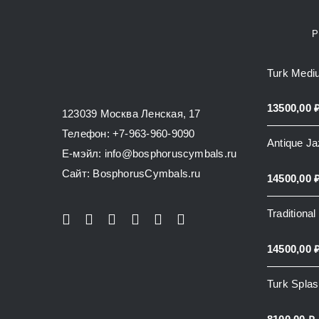
Р
Turk Medi
13500,00
123039 Москва Ленская, 17
Телефон: +7-963-960-9090
Antique J
E-мэйл: info@bosphoruscymbals.ru
Сайт: BosphorusСymbals.ru
14500,00
Traditiona
14500,00
Turk Spla