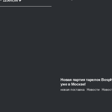
–
12500,00
₽
38200,00 ₽
range:
8100,00 ₽
through
12500,00 ₽
Новая партия тарелок Bosp
уже в Москве!
новая поставка
,
Новости
,
Новос