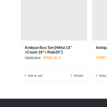
Antique Box Set (HiHat 14″
Antiq
+Crash 16″+ Ride20″)
Original
Current
14500
69000,00
₽
75000,00
₽
price
price
was:
is:
Add to cart
Details
Selec
75000,00 ₽.
69000,00 ₽.