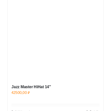
variants.
The
options
may
be
chosen
on
the
product
page
Jazz Master HiHat 14″
42500,00
₽