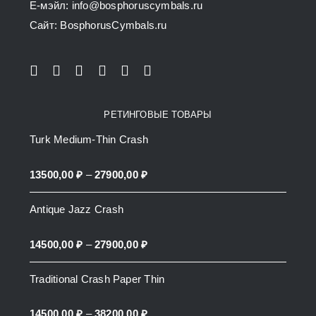
E-мэйл: info@bosphoruscymbals.ru
product
Сайт: BosphorusСymbals.ru
page
РЕТИНГОВЫЕ ТОВАРЫ
Turk Medium-Thin Crash
Price
13500,00
₽
–
27900,00
₽
range:
Antique Jazz Crash
13500,00 ₽
through
Price
14500,00
₽
–
27900,00
₽
27900,00 ₽
range:
Traditional Crash Paper Thin
14500,00 ₽
through
Price
14500,00
₽
–
38200,00
₽