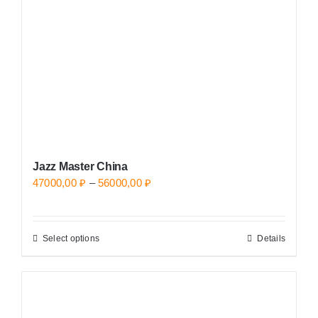
Jazz Master China
Price
47000,00
₽
–
56000,00
₽
range:
47000,00 ₽
Select options
Details
This
through
product
56000,00 ₽
has
multiple