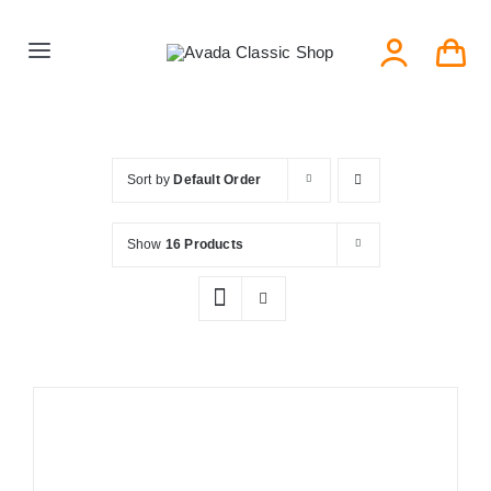
Skip
to
Toggle
content
Navigation
Главная
Sort by
Default Order
Серии тарелок
Show
16 Products
Типы тарелок
Новости
Блог
В Магазин!