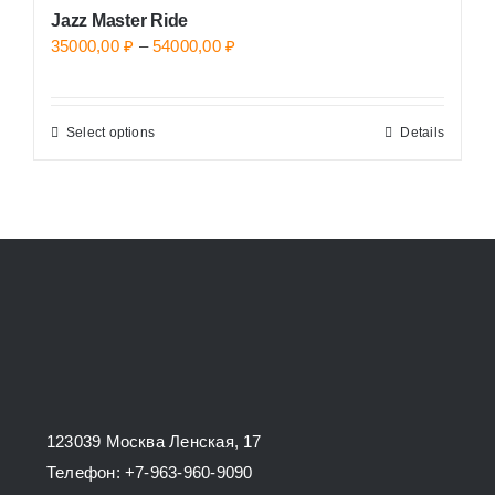
Jazz Master Ride
Price
35000,00
₽
–
54000,00
₽
range:
35000,00 ₽
Select options
Details
This
through
product
54000,00 ₽
has
multiple
variants.
The
options
may
be
chosen
123039 Москва Ленская, 17
on
Телефон: +7-963-960-9090
the