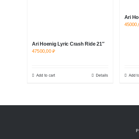
Ari Ho
45000
Ari Hoenig Lyric Crash Ride 21″
47500,00
₽
Add to cart
Details
Add to
Р