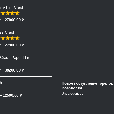
um-Thin Crash
Price
₽
–
27900,00
₽
range:
azz Crash
13500,00 ₽
through
Price
₽
–
27900,00
₽
27900,00 ₽
range:
l Crash Paper Thin
14500,00 ₽
through
Price
₽
–
38200,00
₽
27900,00 ₽
range:
sh
Новое поступление тарелок
14500,00 ₽
Bosphorus!
through
Uncategorized
Price
–
12500,00
₽
38200,00 ₽
range:
8100,00 ₽