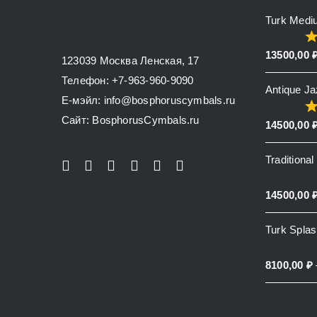
Turk Medi
13500,00
123039 Москва Ленская, 17
Телефон: +7-963-960-9090
Antique J
E-мэйл: info@bosphoruscymbals.ru
Сайт: BosphorusСymbals.ru
14500,00
Traditiona
14500,00
Turk Spla
8100,00
₽