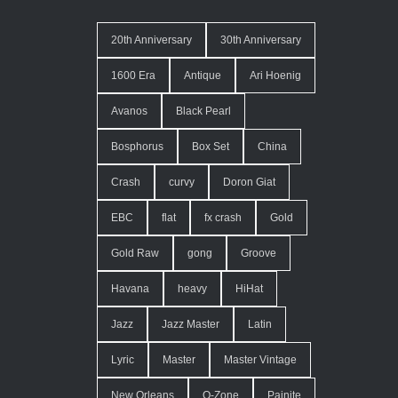
20th Anniversary
30th Anniversary
1600 Era
Antique
Ari Hoenig
Avanos
Black Pearl
Bosphorus
Box Set
China
Crash
curvy
Doron Giat
EBC
flat
fx crash
Gold
Gold Raw
gong
Groove
Havana
heavy
HiHat
Jazz
Jazz Master
Latin
Lyric
Master
Master Vintage
New Orleans
O-Zone
Painite