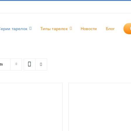
Серии тарелок
Типы тарелок
Новости
Блог
ts