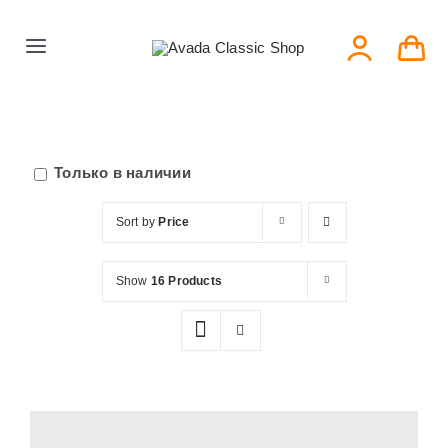
Skip
to
Toggle
content
Navigation
Главная
Серии тарелок
Только в наличии
Sort by
Price
Типы тарелок
Show
16 Products
Новости
Блог
В Магазин!