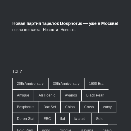
Новая партия тарелок Bosphorus — уже в Москве!
новая поставка
,
Новости
,
Новость
ТЭГИ
20th Anniversary
30th Anniversary
1600 Era
Antique
Ari Hoenig
Avanos
Black Pearl
Bosphorus
Box Set
China
Crash
curvy
Doron Giat
EBC
flat
fx crash
Gold
Gold Raw
gong
Groove
Havana
heavy