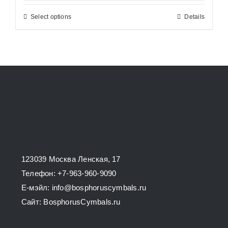
26200,00 ₽
Select options
Details
This
through
product
34800,00 ₽
has
multiple
variants.
The
options
may
be
chosen
123039 Москва Ленская, 17
on
Телефон: +7-963-960-9090
the
E-мэйл: info@bosphoruscymbals.ru
product
Сайт: BosphorusСymbals.ru
page