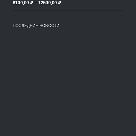
Price
8100,00
₽
–
12500,00
₽
38200,00 ₽
range:
8100,00 ₽
ПОСЛЕДНИЕ НОВОСТИ
through
12500,00 ₽