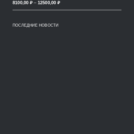
Price
8100,00
₽
–
12500,00
₽
38200,00 ₽
range:
8100,00 ₽
ПОСЛЕДНИЕ НОВОСТИ
through
12500,00 ₽