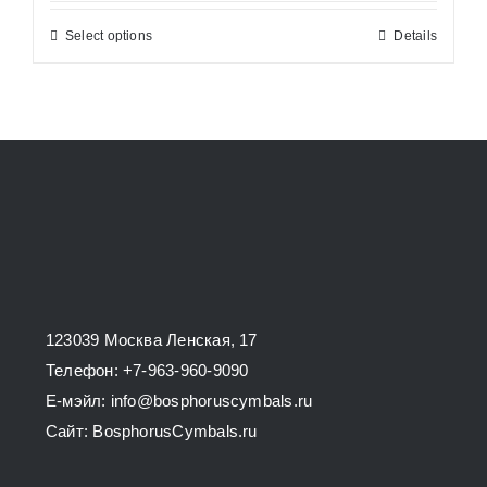
8100,00 ₽
Select options
Details
This
through
product
12500,00 ₽
has
multiple
variants.
The
options
may
be
chosen
123039 Москва Ленская, 17
on
Телефон: +7-963-960-9090
the
E-мэйл: info@bosphoruscymbals.ru
product
Сайт: BosphorusСymbals.ru
page