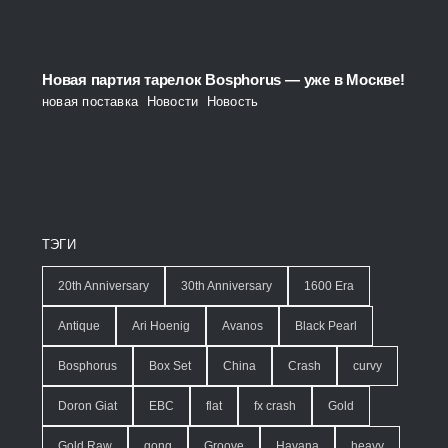
Новая партия тарелок Bosphorus — уже в Москве!
новая поставка
,
Новости
,
Новость
ТЭГИ
20th Anniversary
30th Anniversary
1600 Era
Antique
Ari Hoenig
Avanos
Black Pearl
Bosphorus
Box Set
China
Crash
curvy
Doron Giat
EBC
flat
fx crash
Gold
Gold Raw
gong
Groove
Havana
heavy