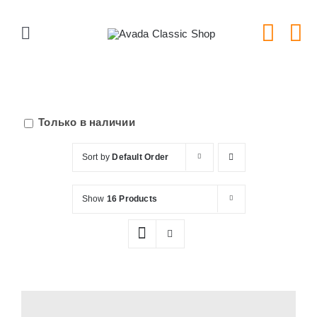
Skip
to
Toggle
content
Navigation
Главная
Серии тарелок
Только в наличии
Sort by
Default Order
Типы тарелок
Show
16 Products
Новости
Блог
В Магазин!