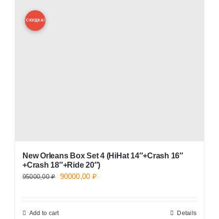
СКИДКА!
New Orleans Box Set 4 (HiHat 14″+Crash 16″
+Crash 18″+Ride 20″)
Original
Current
90000,00
₽
95000,00
₽
price
price
was:
is:
Add to cart
Details
95000,00 ₽.
90000,00 ₽.