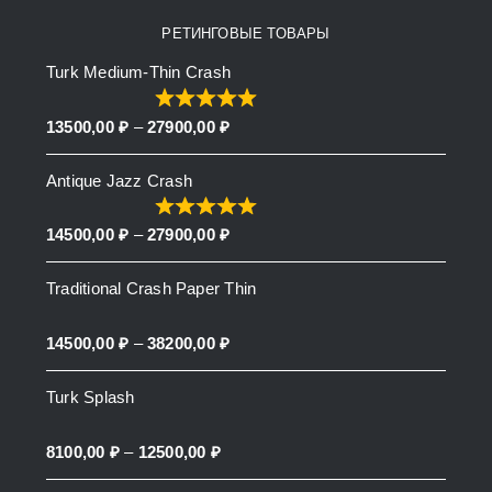
РЕТИНГОВЫЕ ТОВАРЫ
Turk Medium-Thin Crash
Price
13500,00
₽
–
27900,00
₽
range:
Antique Jazz Crash
13500,00 ₽
through
Price
14500,00
₽
–
27900,00
₽
27900,00 ₽
range:
Traditional Crash Paper Thin
14500,00 ₽
through
Price
14500,00
₽
–
38200,00
₽
27900,00 ₽
range:
Turk Splash
14500,00 ₽
through
Price
8100,00
₽
–
12500,00
₽
38200,00 ₽
range: