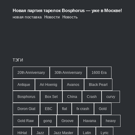
Новая партия тарелок Bosphorus — уже в Москве!
новая поставка
,
Новости
,
Новость
ТЭГИ
20th Anniversary
30th Anniversary
1600 Era
Antique
Ari Hoenig
Avanos
Black Pearl
Bosphorus
Box Set
China
Crash
curvy
Doron Giat
EBC
flat
fx crash
Gold
Gold Raw
gong
Groove
Havana
heavy
HiHat
Jazz
Jazz Master
Latin
Lyric