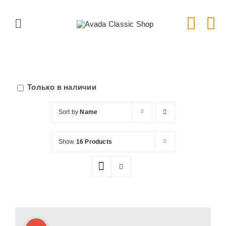
Skip
to
Toggle
content
Navigation
Главная
Серии тарелок
Только в наличии
Sort by
Name
Типы тарелок
Show
16 Products
Новости
Блог
В Магазин!