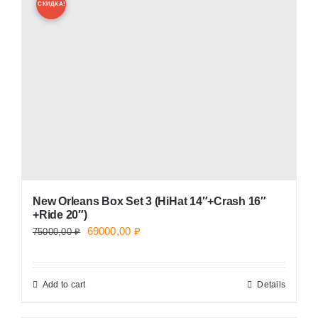
СКИДКА!
New Orleans Box Set 3 (HiHat 14″+Crash 16″
+Ride 20″)
Original
Current
69000,00
₽
75000,00
₽
price
price
was:
is:
Add to cart
Details
75000,00 ₽.
69000,00 ₽.