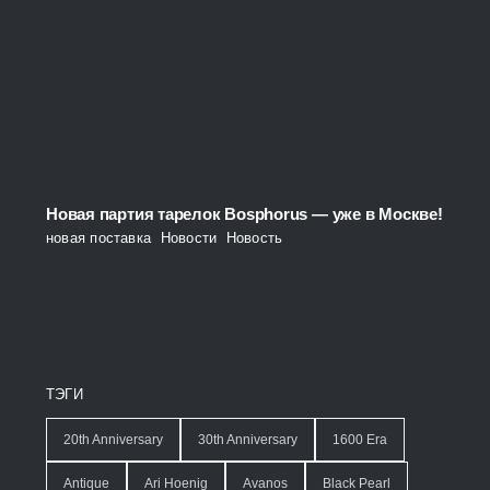
Новая партия тарелок Bosphorus — уже в Москве!
новая поставка
,
Новости
,
Новость
ТЭГИ
20th Anniversary
30th Anniversary
1600 Era
Antique
Ari Hoenig
Avanos
Black Pearl