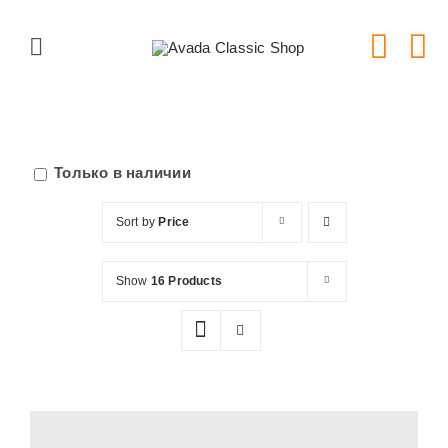
Skip
to
Toggle
content
Navigation
Главная
Серии тарелок
Только в наличии
Sort by
Price
Типы тарелок
Show
16 Products
Новости
Блог
В Магазин!