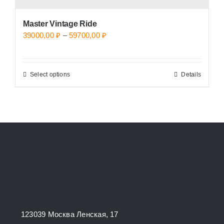
Master Vintage Ride
Price
39000,00
₽
–
59700,00
₽
range:
39000,00 ₽
Select options
Details
This
through
product
59700,00 ₽
has
multiple
variants.
The
options
may
be
chosen
123039 Москва Ленская, 17
on