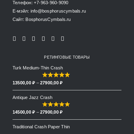
Телефон: +7-963-960-9090
the
E-мэйл: info@bosphoruscymbals.ru
product
Сайт: BosphorusСymbals.ru
page
РЕТИНГОВЫЕ ТОВАРЫ
Turk Medium-Thin Crash
Price
13500,00
₽
–
27900,00
₽
range:
Antique Jazz Crash
13500,00 ₽
through
Price
14500,00
₽
–
27900,00
₽
27900,00 ₽
range:
Traditional Crash Paper Thin
14500,00 ₽