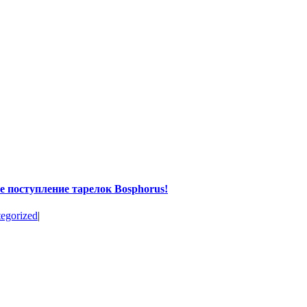
е поступление тарелок Bosphorus!
egorized
|