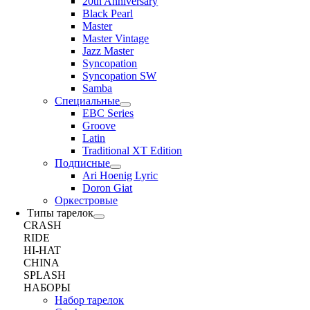
20th Anniversary
Black Pearl
Master
Master Vintage
Jazz Master
Syncopation
Syncopation SW
Samba
Специальные
EBC Series
Groove
Latin
Traditional XT Edition
Подписные
Ari Hoenig Lyric
Doron Giat
Оркестровые
Типы тарелок
CRASH
RIDE
HI-HAT
CHINA
SPLASH
НАБОРЫ
Набор тарелок