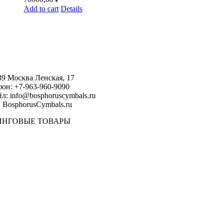
Add to cart
Details
39 Москва Ленская, 17
фон: +7-963-960-9090
л: info@bosphoruscymbals.ru
 BosphorusСymbals.ru
ИНГОВЫЕ ТОВАРЫ