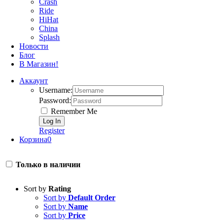
Crash
Ride
HiHat
China
Splash
Новости
Блог
В Магазин!
Аккаунт
Username:
Password:
Remember Me
Register
Корзина
0
Только в наличии
Sort by
Rating
Sort by
Default Order
Sort by
Name
Sort by
Price