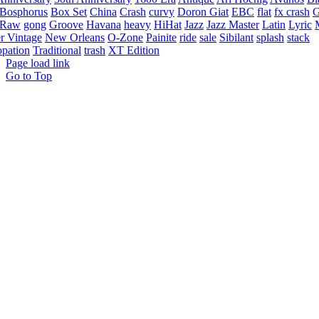
Bosphorus
Box Set
China
Crash
curvy
Doron Giat
EBC
flat
fx crash
G
 Raw
gong
Groove
Havana
heavy
HiHat
Jazz
Jazz Master
Latin
Lyric
r Vintage
New Orleans
O-Zone
Painite
ride
sale
Sibilant
splash
stack
pation
Traditional
trash
XT Edition
Page load link
Go to Top