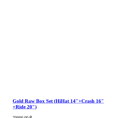
Gold Raw Box Set (HiHat 14″+Crash 16″
+Ride 20″)
70000,00
₽