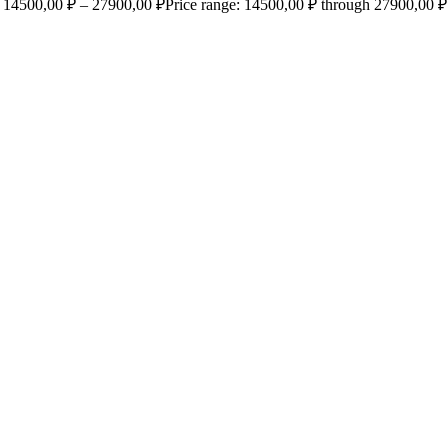
14500,00
₽
–
27900,00
₽
Price range: 14500,00 ₽ through 27900,00 ₽