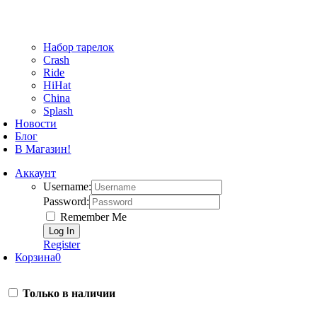
Набор тарелок
Crash
Ride
HiHat
China
Splash
Новости
Блог
В Магазин!
Аккаунт
Username:
Password:
Remember Me
Register
Корзина
0
Только в наличии