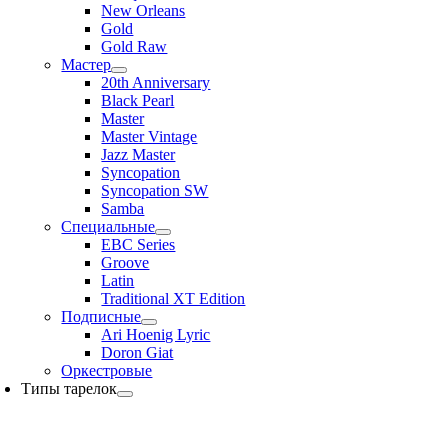
New Orleans
Gold
Gold Raw
Мастер
20th Anniversary
Black Pearl
Master
Master Vintage
Jazz Master
Syncopation
Syncopation SW
Samba
Специальные
EBC Series
Groove
Latin
Traditional XT Edition
Подписные
Ari Hoenig Lyric
Doron Giat
Оркестровые
Типы тарелок