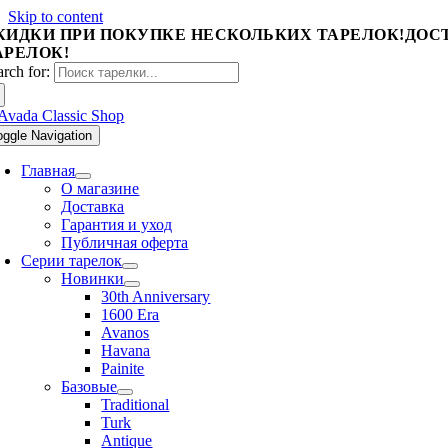
Skip to content
КИДКИ ПРИ ПОКУПКЕ НЕСКОЛЬКИХ ТАРЕЛОК!
ДОСТ
АРЕЛОК!
arch for:
oggle Navigation
Главная
О магазине
Доставка
Гарантия и уход
Публичная оферта
Серии тарелок
Новинки
30th Anniversary
1600 Era
Avanos
Havana
Painite
Базовые
Traditional
Turk
Antique