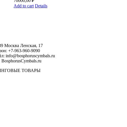
70000,00
₽
Add to cart
Details
39 Москва Ленская, 17
фон: +7-963-960-9090
л: info@bosphoruscymbals.ru
 BosphorusСymbals.ru
ИНГОВЫЕ ТОВАРЫ