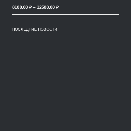
through
Price
8100,00
₽
–
12500,00
₽
38200,00 ₽
range:
8100,00 ₽
ПОСЛЕДНИЕ НОВОСТИ
through
12500,00 ₽