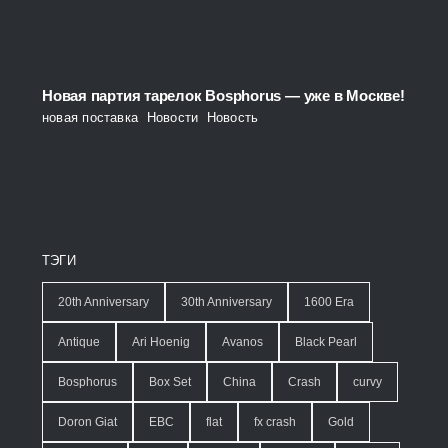
Новая партия тарелок Bosphorus — уже в Москве!
новая поставка
,
Новости
,
Новость
ТЭГИ
20th Anniversary
30th Anniversary
1600 Era
Antique
Ari Hoenig
Avanos
Black Pearl
Bosphorus
Box Set
China
Crash
curvy
Doron Giat
EBC
flat
fx crash
Gold