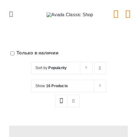
Skip
to
Toggle
content
Navigation
Главная
Серии тарелок
Только в наличии
Sort by
Popularity
Типы тарелок
Show
16 Products
Новости
Блог
В Магазин!