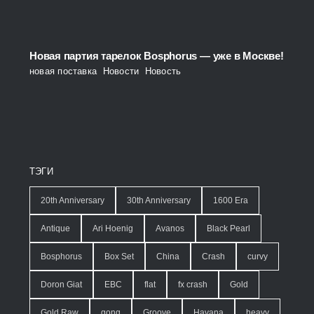
Новая партия тарелок Bosphorus — уже в Москве!
новая поставка
,
Новости
,
Новость
ТЭГИ
20th Anniversary
30th Anniversary
1600 Era
Antique
Ari Hoenig
Avanos
Black Pearl
Bosphorus
Box Set
China
Crash
curvy
Doron Giat
EBC
flat
fx crash
Gold
Gold Raw
gong
Groove
Havana
heavy