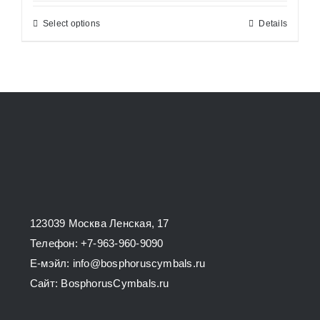
Select options
Details
This
product
has
multiple
variants.
The
options
may
be
chosen
123039 Москва Ленская, 17
on
Телефон: +7-963-960-9090
the
E-мэйл: info@bosphoruscymbals.ru
product
Сайт: BosphorusСymbals.ru
page