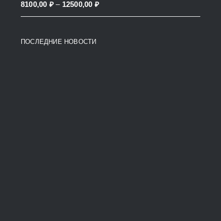
Price
8100,00
₽
–
12500,00
₽
38200,00 ₽
range:
8100,00 ₽
ПОСЛЕДНИЕ НОВОСТИ
through
12500,00 ₽