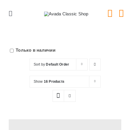
Skip
to
Toggle
content
Navigation
Главная
Серии тарелок
Только в наличии
Sort by
Default Order
Типы тарелок
Show
16 Products
Новости
Блог
В Магазин!