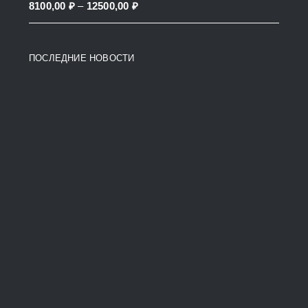
Price
8100,00
₽
–
12500,00
₽
38200,00 ₽
range:
8100,00 ₽
ПОСЛЕДНИЕ НОВОСТИ
through
12500,00 ₽