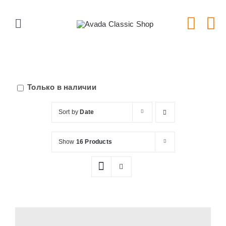
Skip
to
Toggle
content
Navigation
Главная
Серии тарелок
Только в наличии
Sort by
Date
Типы тарелок
Show
16 Products
Новости
Блог
В Магазин!