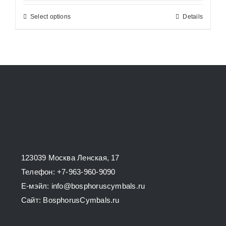
Select options
Details
This
product
has
multiple
variants.
The
options
may
be
chosen
123039 Москва Ленская, 17
on
Телефон: +7-963-960-9090
the
E-мэйл: info@bosphoruscymbals.ru
product
Сайт: BosphorusСymbals.ru
page