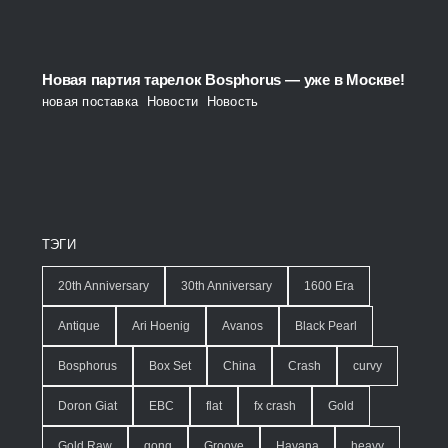
Новая партия тарелок Bosphorus — уже в Москве!
новая поставка
,
Новости
,
Новость
ТЭГИ
20th Anniversary
30th Anniversary
1600 Era
Antique
Ari Hoenig
Avanos
Black Pearl
Bosphorus
Box Set
China
Crash
curvy
Doron Giat
EBC
flat
fx crash
Gold
Gold Raw
gong
Groove
Havana
heavy