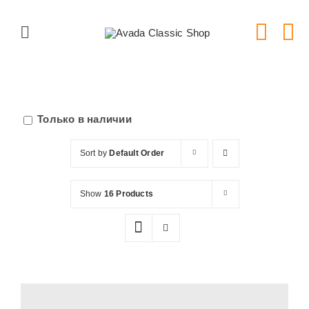
Skip
to
Toggle
content
Navigation
Главная
Серии тарелок
Только в наличии
Sort by
Default Order
Типы тарелок
Show
16 Products
Новости
Блог
В Магазин!