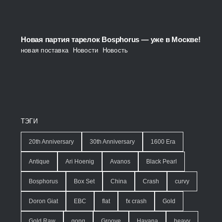
Новая партия тарелок Bosphorus — уже в Москве!
новая поставка
,
Новости
,
Новость
ТЭГИ
20th Anniversary
30th Anniversary
1600 Era
Antique
Ari Hoenig
Avanos
Black Pearl
Bosphorus
Box Set
China
Crash
curvy
Doron Giat
EBC
flat
fx crash
Gold
Gold Raw
gong
Groove
Havana
heavy