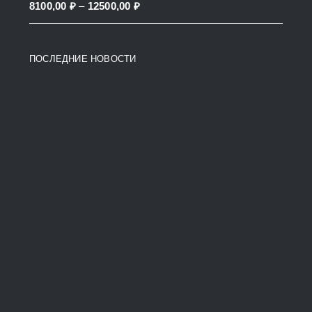
Price
8100,00
₽
–
12500,00
₽
38200,00 ₽
range:
8100,00 ₽
ПОСЛЕДНИЕ НОВОСТИ
through
12500,00 ₽