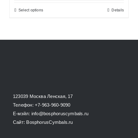
26200,00 ₽
Select options
Details
This
through
product
34800,00 ₽
has
multiple
variants.
The
options
may
be
chosen
123039 Москва Ленская, 17
on
Телефон: +7-963-960-9090
the
E-мэйл: info@bosphoruscymbals.ru
product
Сайт: BosphorusСymbals.ru
page