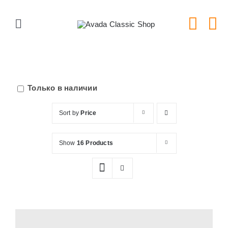
Skip
to
Toggle
content
Navigation
Главная
Серии тарелок
Только в наличии
Sort by
Price
Типы тарелок
Show
16 Products
Новости
Блог
В Магазин!