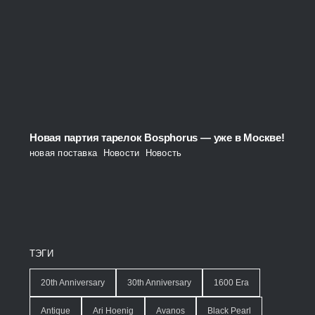
Новая партия тарелок Bosphorus — уже в Москве!
новая поставка
,
Новости
,
Новость
ТЭГИ
20th Anniversary
30th Anniversary
1600 Era
Antique
Ari Hoenig
Avanos
Black Pearl