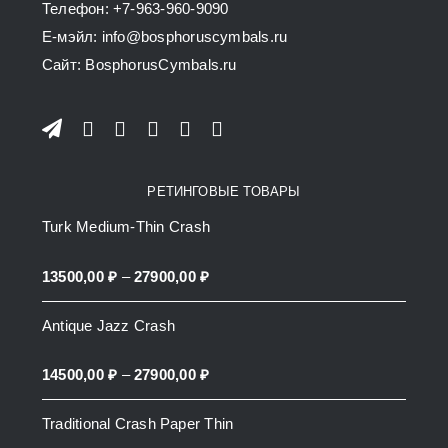
Телефон: +7-963-960-9090
the
E-мэйл: info@bosphoruscymbals.ru
product
Сайт: BosphorusСymbals.ru
page
РЕТИНГОВЫЕ ТОВАРЫ
Turk Medium-Thin Crash
Price
13500,00
₽
–
27900,00
₽
range:
Antique Jazz Crash
13500,00 ₽
through
Price
14500,00
₽
–
27900,00
₽
27900,00 ₽
range:
Traditional Crash Paper Thin
14500,00 ₽