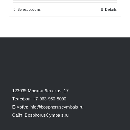
26200,00 ₽
Select options
Details
This
through
product
34800,00 ₽
has
multiple
variants.
The
options
may
be
chosen
123039 Москва Ленская, 17
on
Телефон: +7-963-960-9090
the
E-мэйл: info@bosphoruscymbals.ru
product
Сайт: BosphorusСymbals.ru
page