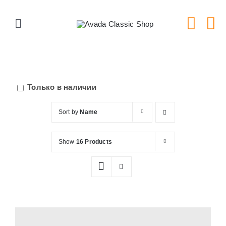
Skip
to
Toggle
content
Navigation
Главная
Серии тарелок
Только в наличии
Sort by
Name
Типы тарелок
Show
16 Products
Новости
Блог
В Магазин!