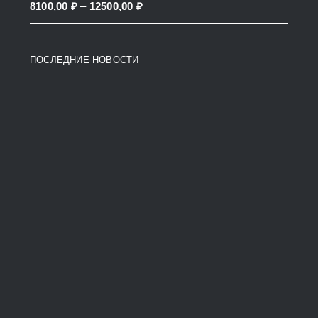
Price
8100,00
₽
–
12500,00
₽
38200,00 ₽
range:
8100,00 ₽
ПОСЛЕДНИЕ НОВОСТИ
through
12500,00 ₽