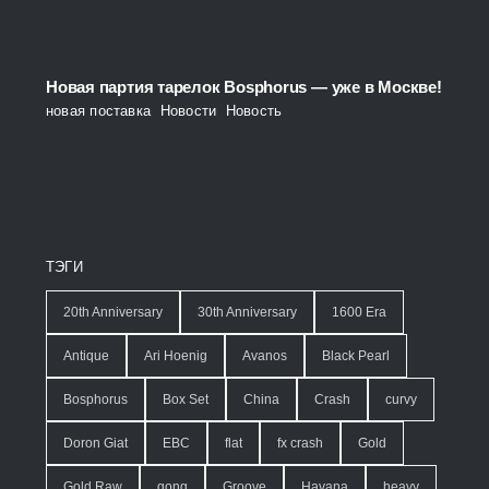
Новая партия тарелок Bosphorus — уже в Москве!
новая поставка
,
Новости
,
Новость
ТЭГИ
20th Anniversary
30th Anniversary
1600 Era
Antique
Ari Hoenig
Avanos
Black Pearl
Bosphorus
Box Set
China
Crash
curvy
Doron Giat
EBC
flat
fx crash
Gold
Gold Raw
gong
Groove
Havana
heavy