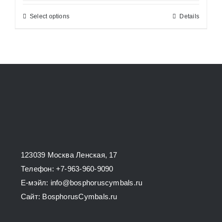
26200,00 ₽
Select options
Details
This
through
product
34800,00 ₽
has
multiple
variants.
The
options
may
be
chosen
123039 Москва Ленская, 17
on
Телефон: +7-963-960-9090
the
E-мэйл: info@bosphoruscymbals.ru
product
Сайт: BosphorusСymbals.ru
page