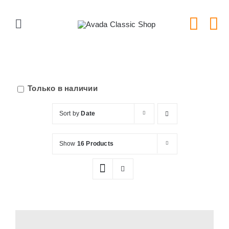
Skip
to
Toggle
content
Navigation
Главная
Серии тарелок
Только в наличии
Sort by
Date
Типы тарелок
Show
16 Products
Новости
Блог
В Магазин!