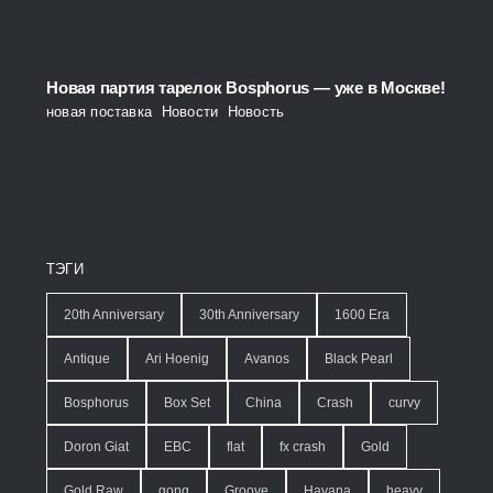
Новая партия тарелок Bosphorus — уже в Москве!
новая поставка
,
Новости
,
Новость
ТЭГИ
20th Anniversary
30th Anniversary
1600 Era
Antique
Ari Hoenig
Avanos
Black Pearl
Bosphorus
Box Set
China
Crash
curvy
Doron Giat
EBC
flat
fx crash
Gold
Gold Raw
gong
Groove
Havana
heavy