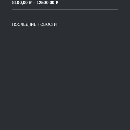
Price
8100,00
₽
–
12500,00
₽
38200,00 ₽
range:
8100,00 ₽
ПОСЛЕДНИЕ НОВОСТИ
through
12500,00 ₽