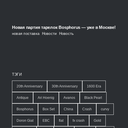
Новая партия тарелок Bosphorus — уже в Москве!
новая поставка
,
Новости
,
Новость
ТЭГИ
20th Anniversary
30th Anniversary
1600 Era
Antique
Ari Hoenig
Avanos
Black Pearl
Bosphorus
Box Set
China
Crash
curvy
Doron Giat
EBC
flat
fx crash
Gold