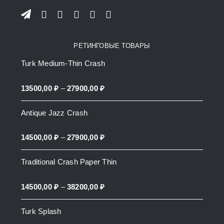
РЕТИНГОВЫЕ ТОВАРЫ
Turk Medium-Thin Crash
Price
13500,00
₽
–
27900,00
₽
range:
Antique Jazz Crash
13500,00 ₽
through
Price
14500,00
₽
–
27900,00
₽
27900,00 ₽
range:
Traditional Crash Paper Thin
14500,00 ₽
through
Price
14500,00
₽
–
38200,00
₽
27900,00 ₽
range:
Turk Splash
14500,00 ₽