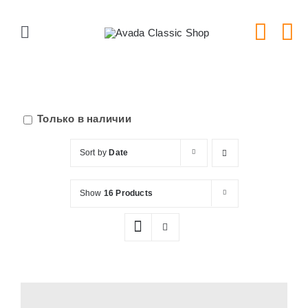
Skip
to
Toggle
content
Navigation
Главная
Серии тарелок
Только в наличии
Sort by
Date
Типы тарелок
Show
16 Products
Новости
Блог
В Магазин!