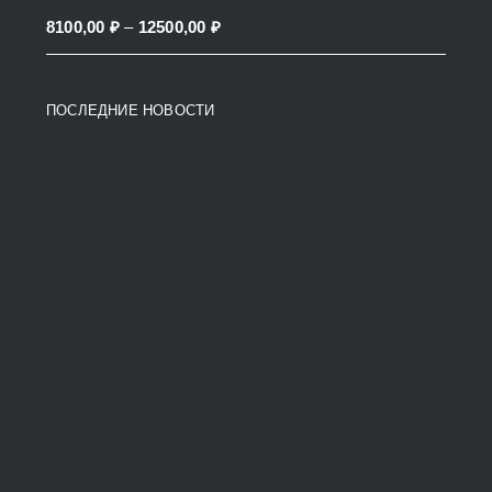
through
Price
8100,00
₽
–
12500,00
₽
38200,00 ₽
range:
8100,00 ₽
ПОСЛЕДНИЕ НОВОСТИ
through
12500,00 ₽