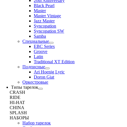
20th Anniversary
Black Pearl
Master
Master Vintage
Jazz Master
Syncopation
Syncopation SW
Samba
Специальные
EBC Series
Groove
Latin
Traditional XT Edition
Подписные
Ari Hoenig Lyric
Doron Giat
Оркестровые
Типы тарелок
CRASH
RIDE
HI-HAT
CHINA
SPLASH
НАБОРЫ
Набор тарелок