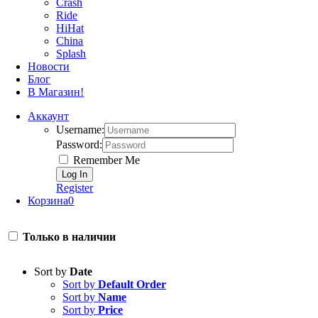
Crash
Ride
HiHat
China
Splash
Новости
Блог
В Магазин!
Аккаунт
Username:
Password:
Remember Me
Register
Корзина
0
Только в наличии
Sort by
Date
Sort by
Default Order
Sort by
Name
Sort by
Price